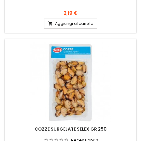
Prezzo
2,19 €
Aggiungi al carrello

COZZE SURGELATE SELEX GR 250
Recensioni:
0