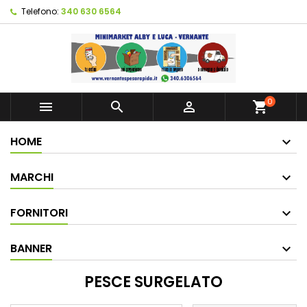
Telefono:
340 630 6564
0



shopping_cart
HOME
MARCHI
FORNITORI
BANNER
PESCE SURGELATO