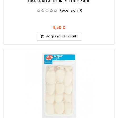
ORATA ALLA LIGURE SELEX GR 400
Recensioni:
0
Prezzo
4,50 €
Aggiungi al carrello
