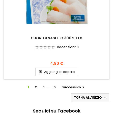
CUORI DI NASELLO 300 SELEX
Recensioni:
0
Prezzo
4,90 €
Aggiungi al carrello

1
2
3
…
6
Successivo

TORNA ALL'INIZIO

Seguici su Facebook