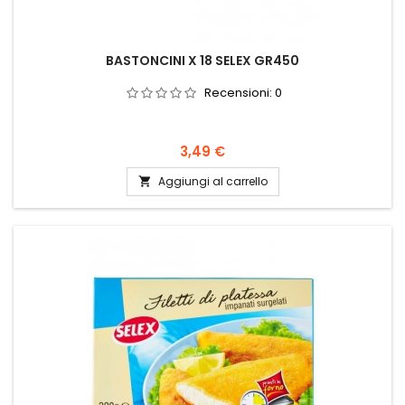
BASTONCINI X 18 SELEX GR450
Recensioni:
0
Prezzo
3,49 €
Aggiungi al carrello
