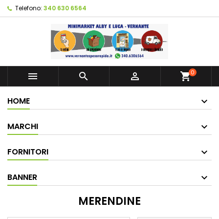
Telefono:
340 630 6564
0



shopping_cart
HOME
MARCHI
FORNITORI
BANNER
MERENDINE