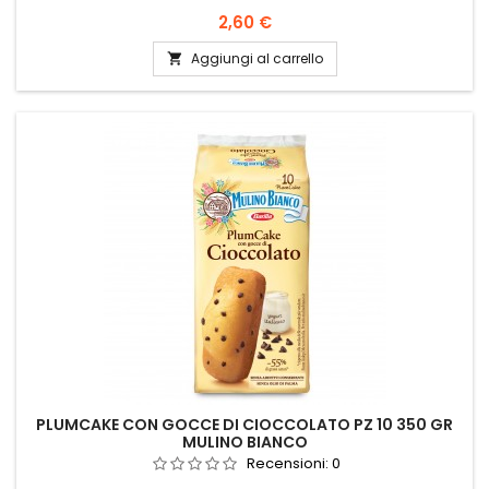
Prezzo
2,60 €
Aggiungi al carrello

PLUMCAKE CON GOCCE DI CIOCCOLATO PZ 10 350 GR
MULINO BIANCO
Recensioni:
0