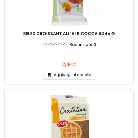
SELEX CROISSANT ALL'ALBICOCCA 6X45 G
Recensioni:
0
Prezzo
2,19 €
Aggiungi al carrello
