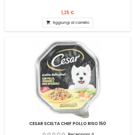
Prezzo
1,25 €
Aggiungi al carrello

CESAR SCELTA CHEF POLLO RISO 150
Recensioni:
0