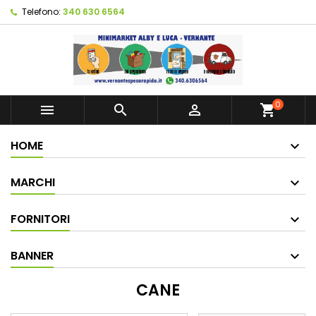
Telefono:
340 630 6564
0



shopping_cart
HOME
MARCHI
FORNITORI
BANNER
CANE