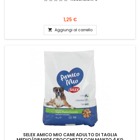
Prezzo
1,25 €
Aggiungi al carrello

SELEX AMICO MIO CANE ADULTO DI TAGLIA
MEDIO/GRANDE CROCCHETTE CON MANZO 4 KG