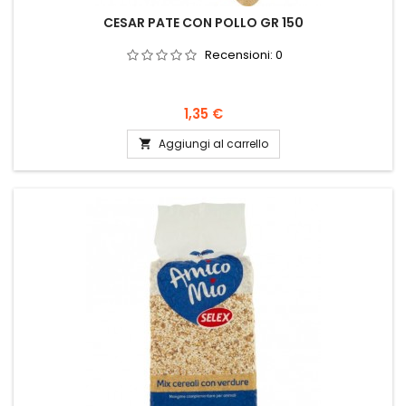
CESAR PATE CON POLLO GR 150
Recensioni:
0
Prezzo
1,35 €
Aggiungi al carrello
