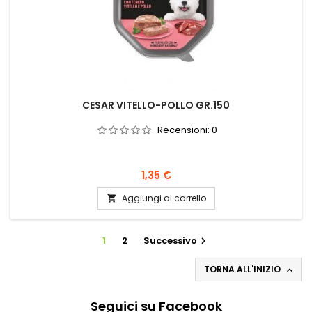
CESAR VITELLO-POLLO GR.150
Recensioni:
0
Prezzo
1,35 €
Aggiungi al carrello

1
2
Successivo

TORNA ALL'INIZIO

Seguici su Facebook