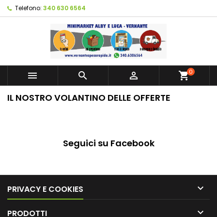
Telefono:
340 630 6564
0



shopping_cart
IL NOSTRO VOLANTINO DELLE OFFERTE
Seguici su Facebook

PRIVACY E COOKIES

PRODOTTI