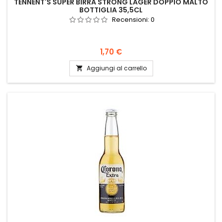
TENNENT'S SUPER BIRRA STRONG LAGER DOPPIO MALTO
BOTTIGLIA 35,5CL
Recensioni:
0
Prezzo
1,70 €
Aggiungi al carrello
