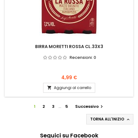
BIRRA MORETTI ROSSA CL.33X3
Recensioni:
0
Prezzo
4,99 €
Aggiungi al carrello

1
2
3
…
5
Successivo

TORNA ALL'INIZIO

Seguici su Facebook