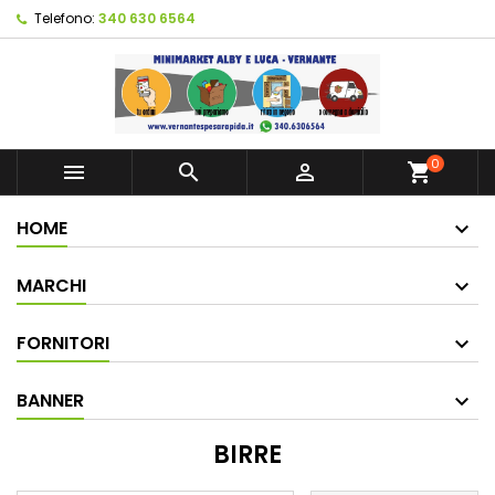
Telefono:
340 630 6564
0



shopping_cart
HOME
MARCHI
FORNITORI
BANNER
BIRRE