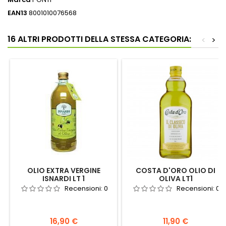
EAN13
8001010076568
16 ALTRI PRODOTTI DELLA STESSA CATEGORIA:
<
>
OLIO EXTRA VERGINE
COSTA D'ORO OLIO DI
ISNARDI LT 1
OLIVA LT1
Recensioni:
0
Recensioni:
0
Prezzo
Prezzo
16,90 €
11,90 €