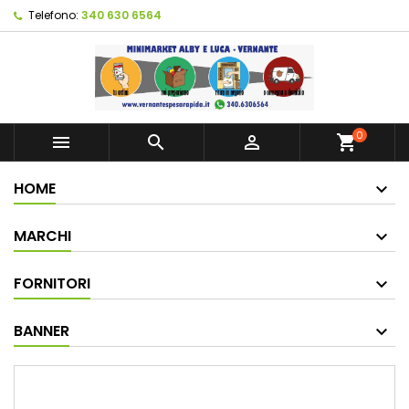
Telefono:
340 630 6564
0



shopping_cart
HOME
MARCHI
FORNITORI
BANNER