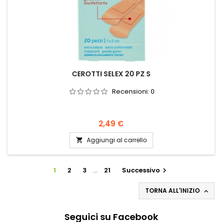
CEROTTI SELEX 20 PZ S
Recensioni:
0
Prezzo
2,49 €
Aggiungi al carrello

1
2
3
…
21
Successivo

TORNA ALL'INIZIO

Seguici su Facebook