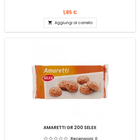
Prezzo
1,85 €
Aggiungi al carrello

AMARETTI GR 200 SELEX
Recensioni:
0