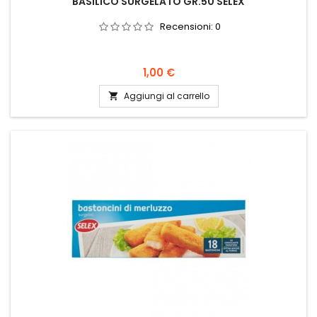
BASILICO SURGELATO GR.50 SELEX
Recensioni:
0
Prezzo
1,00 €
Aggiungi al carrello
