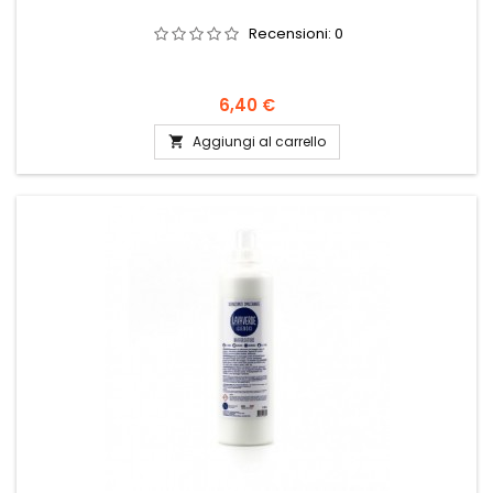
Recensioni:
0
Prezzo
6,40 €
Aggiungi al carrello
