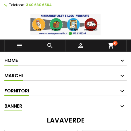
Telefono:
340 630 6564
0



shopping_cart
HOME
MARCHI
FORNITORI
BANNER
LAVAVERDE