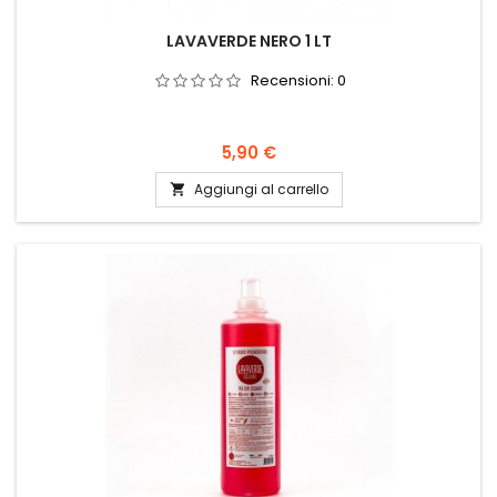
LAVAVERDE NERO 1 LT
Recensioni:
0
Prezzo
5,90 €
Aggiungi al carrello
