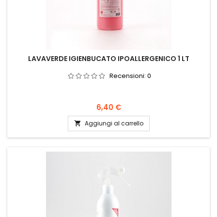
LAVAVERDE IGIENBUCATO IPOALLERGENICO 1 LT
Recensioni:
0
Prezzo
6,40 €
Aggiungi al carrello
