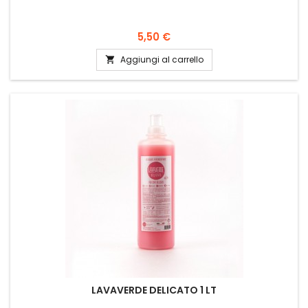
Prezzo
5,50 €
Aggiungi al carrello

LAVAVERDE DELICATO 1 LT