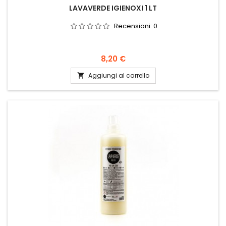
LAVAVERDE IGIENOXI 1 LT
Recensioni:
0
Prezzo
8,20 €
Aggiungi al carrello
