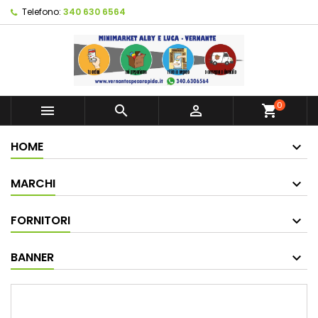
Telefono:
340 630 6564
0



shopping_cart
HOME
MARCHI
FORNITORI
BANNER