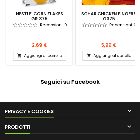
NESTLE' CORN FLAKES
SCHAR CHICKEN FINGERS
GR.375
G375
Recensioni:
0
Recensioni:
0
Prezzo
Prezzo
2,69 €
5,99 €
Aggiungi al carrello
Aggiungi al carrello


Seguici su Facebook

PRIVACY E COOKIES

PRODOTTI