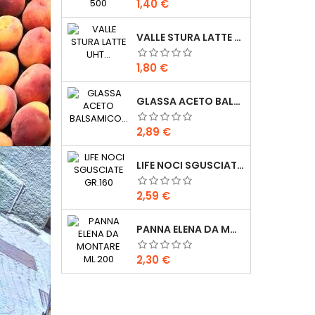
Prezzo
1,40 €
VALLE STURA LATTE UHT INTERO LT.1
Prezzo
1,80 €
GLASSA ACETO BALSAMICO PONTI 250 GR
Prezzo
2,89 €
LIFE NOCI SGUSCIATE GR.160
Prezzo
2,59 €
PANNA ELENA DA MONTARE ML.200
Prezzo
2,30 €