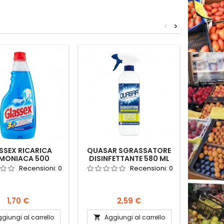
<
>
SSEX RICARICA
QUASAR SGRASSATORE
AMUCH
MONIACA 500
DISINFETTANTE 580 ML
LIM
Recensioni:
0
Recensioni:
0
Prezzo
Prezzo
1,70 €
2,59 €
giungi al carrello
Aggiungi al carrello
Ag

