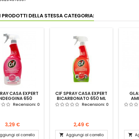
RI PRODOTTI DELLA STESSA CATEGORIA:
PRAY CASA EXPERT
CIF SPRAY CASA EXPERT
GLA
NDEGGINA 650
BICARBONATO 650 ML
AM
Recensioni:
0
Recensioni:
0
Prezzo
Prezzo
3,29 €
2,49 €
ggiungi al carrello
Aggiungi al carrello
Ag

